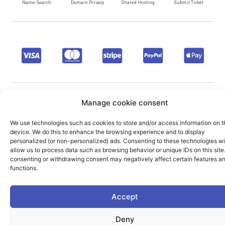
Name Search
Domain Privacy
Shared Hosting
Submit Ticket
Manage cookie consent
© 2026
Saxum Hosting
All
We use technologies such as cookies to store and/or access information on t
Rights Reserved
device. We do this to enhance the browsing experience and to display
personalized (or non-personalized) ads. Consenting to these technologies wi
allow us to process data such as browsing behavior or unique IDs on this site
consenting or withdrawing consent may negatively affect certain features a
functions.
Accept
Deny